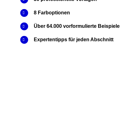
IL
8 Farboptionen
Über 64.000 vorformulierte Beispiele
Expertentipps für jeden Abschnitt
DE