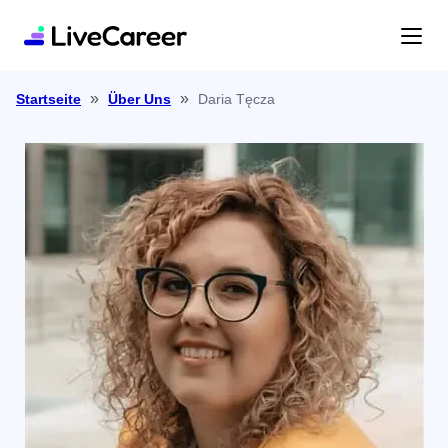
»
»
Daria Tęcza
Startseite
Über Uns