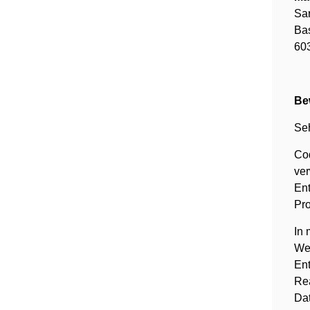
Sa
Bas
603
Be
Se
Cod
ver
Ent
Pro
In 
Web
En
Rea
Da