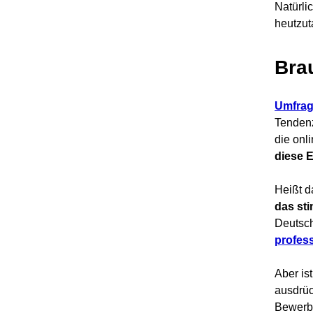
Natürli
heutzut
Bra
Umfra
Tendenz
die onl
diese E
Heißt d
das sti
Deutsc
profes
Aber is
ausdrüc
Bewerbu