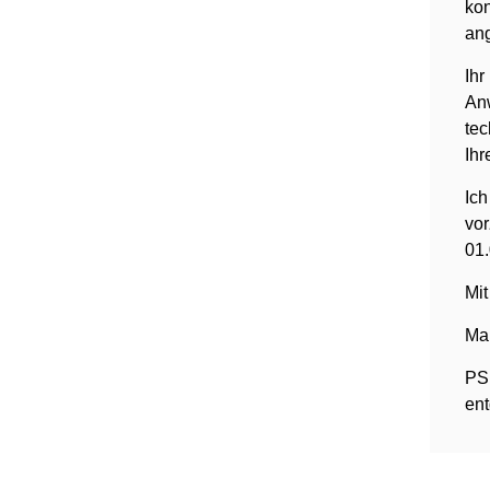
kon
ang
Ihr
Anw
tec
Ih
Ich
vor
01.
Mit
Ma
PS:
ent