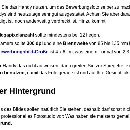
Sie das Handy nutzen, um das Bewerbungsfoto selber zu mac
ys sind heutzutage sehr gut ausgestattet. Achten Sie aber dar
igt ist, noch anderweitig verdreckt ist. Hinzu kommt:
egapixelanzahl
sollte mindestens bei 12 liegen.
amera sollte
300 dpi
und eine
Brennweite
von 85 bis 135 mm 
ewerbungsbild-Größe
ist 4 x 6 cm, was einem Format von 2:3 
r Handy das nicht aufweisen, dann greifen Sie zur Spiegelrefl
zu benutzen
, damit das Foto gerade ist und auf Ihre Gesicht fokus
er Hintergrund
s des Bildes sollen natürlich Sie stehen, deshalb darf sonst nic
n professionelles Fotostudio vor: Was haben sie meistens ge
grund.