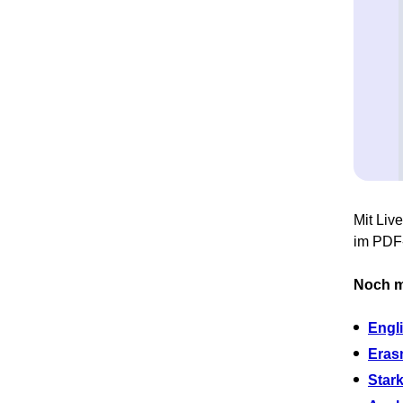
Mit Liv
im PDF-
Noch m
Engl
Eras
Star