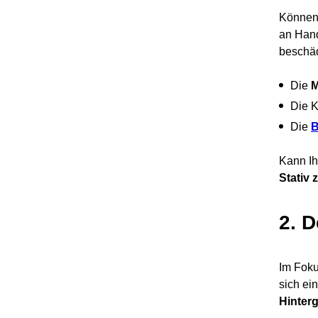
Können 
an Hand
beschäd
Die
M
Die K
Die
B
Kann Ih
Stativ 
2. D
Im Foku
sich ei
Hinter