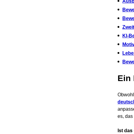
Ausb
Bewe
Bewe
Zwei
KI-B
Moti
Lebe
Bewe
Ein
Obwohl
deutsc
anpasse
es, das
Ist das