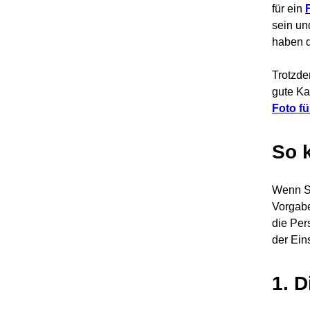
für ein
sein un
haben d
Trotzde
gute Ka
Foto f
So 
Wenn Si
Vorgabe
die Per
der Ein
1. 