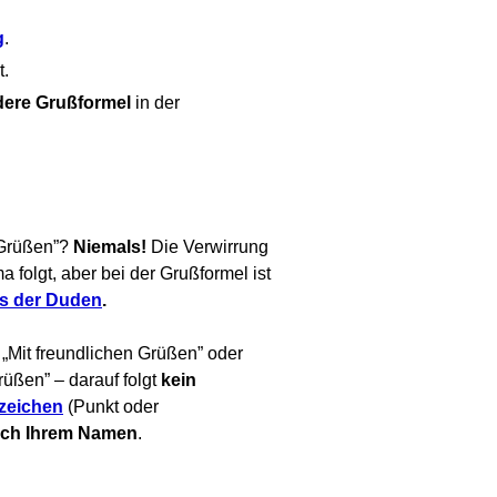
g
.
t.
dere Grußformel
in der
 Grüßen”?
Niemals!
Die Verwirrung
 folgt, aber bei der Grußformel ist
es der Duden
.
„Mit freundlichen Grüßen” oder
rüßen” – darauf folgt
kein
zeichen
(Punkt oder
ch Ihrem Namen
.