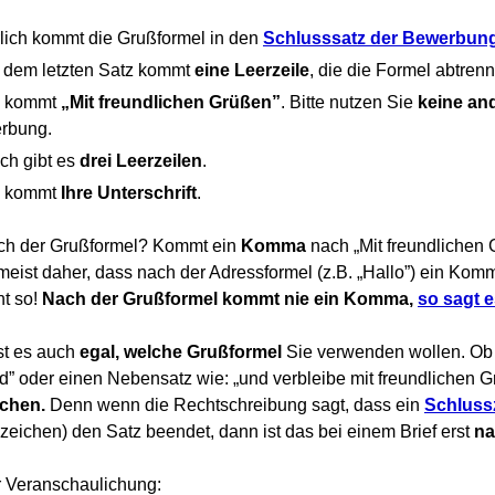
lich kommt die Grußformel in den
Schlusssatz
der Bewerbun
 dem letzten Satz kommt
eine Leerzeile
, die die Formel abtrenn
 kommt
„Mit freundlichen Grüßen”
. Bitte nutzen Sie
keine an
rbung.
ch gibt es
drei Leerzeilen
.
 kommt
Ihre Unterschrift
.
ch der Grußformel? Kommt ein
Komma
nach „Mit freundlichen
eist daher, dass nach der Adressformel (z.B. „Hallo”) ein Komma
ht so!
Nach der Grußformel kommt nie ein Komma,
so sagt 
st es auch
egal, welche Grußformel
Sie verwenden wollen. Ob 
ld” oder einen Nebensatz wie: „und verbleibe mit freundlichen G
ichen.
Denn wenn die Rechtschreibung sagt, dass ein
Schluss
zeichen) den Satz beendet, dann ist das bei einem Brief erst
na
r Veranschaulichung: