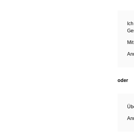
Ich
Ge
Mit
An
oder
Übe
An