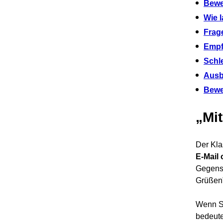
Bewe
Wie 
Frag
Empf
Schl
Ausb
Bewe
„Mi
Der Kla
E-Mail 
Gegensa
Grüßen”
Wenn S
bedeute