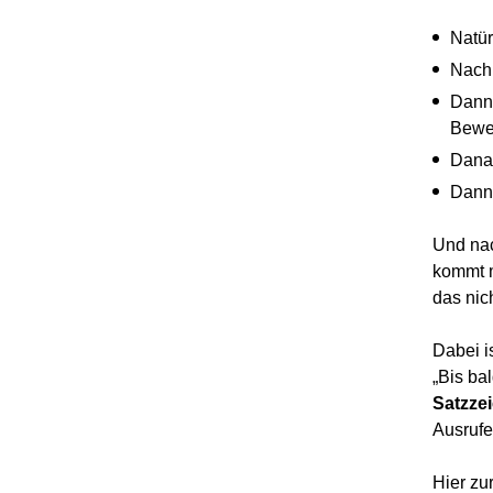
Natür
Nach
Dann
Bewe
Dana
Dann
Und na
kommt m
das nic
Dabei i
„Bis ba
Satzze
Ausrufe
Hier zu