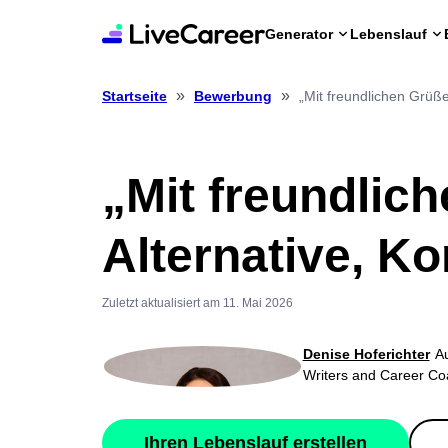
Generator
Lebenslauf
»
»
„Mit freundlichen Grüß
Startseite
Bewerbung
„Mit freundlic
Alternative, K
Zuletzt aktualisiert am 11. Mai 2026
Denise Hoferichter
Au
Writers and Career C
Ihren Lebenslauf erstellen