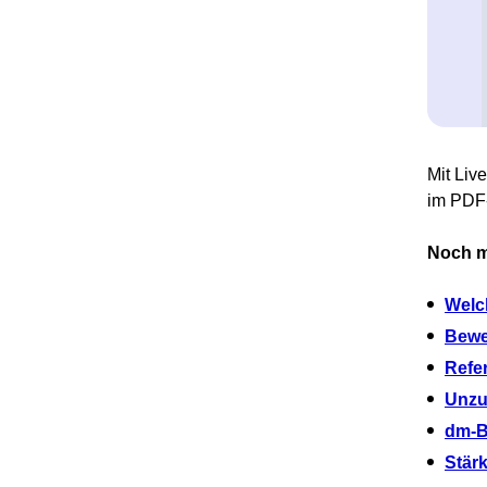
Mit Liv
im PDF-
Noch me
Welc
Bewe
Refe
Unzu
dm-B
Stär